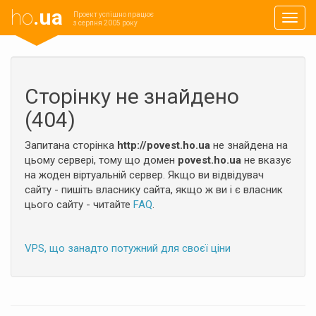
ho
.ua
Проект успішно працює
Навиг
з серпня 2005 року
Сторінку не знайдено
(404)
Запитана сторінка
http://povest.ho.ua
не знайдена на
цьому сервері, тому що домен
povest.ho.ua
не вказує
на жоден віртуальній сервер. Якщо ви відвідувач
сайту - пишіть власнику сайта, якщо ж ви і є власник
цього сайту - читайте
FAQ
.
VPS, що занадто потужний для своєї ціни